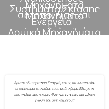
Μηχανήματα
Μηχανήματα
Ανυψωτικά
Συστήματα Σκίασης
αρτοποιείας και
Μηχανήματα
Ενέργεια -
τροφίμων
συσκευασίας
φωτοβολταϊκά
Δομικά Μηχανήματα
ΕΙΠΑΝ ΓΙΑ ΕΜΑΣ
Αριστη εξυπηρετηση.Επαγγελματιες πανω απο ολα!
οι καλυτεροι στο ειδος τους με διαφορα!Εξαιρετη
επαγγελματιας η κυρια Φανη με ευγενεια και πληρη
γνωση του αντικειμενου!!