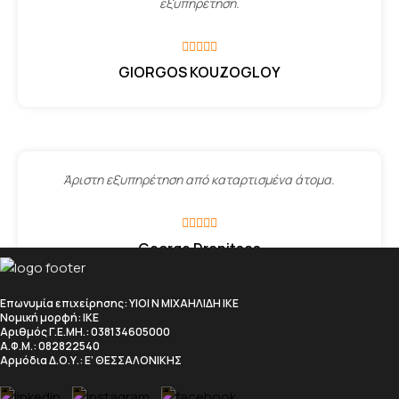
εξυπηρέτηση.
GIORGOS KOUZOGLOY
Άριστη εξυπηρέτηση από καταρτισμένα άτομα.
George Dranitsas
Επωνυμία επιχείρησης
: ΥΙΟΙ Ν ΜΙΧΑΗΛΙΔΗ ΙΚΕ
Νομική μορφή
: ΙΚΕ
Αριθμός Γ.Ε.ΜΗ.
: 038134605000
Α.Φ.Μ.
: 082822540
Αρμόδια Δ.Ο.Υ.
: Ε’ ΘΕΣΣΑΛΟΝΙΚΗΣ