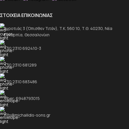
ΣΤΟΙΧΕΙΑ ΕΠΙΚΟΙΝΩΝΙΑΣ
Αγροτιάς 3 (Όπισθεν Τιτάν), Τ.Κ. 560 10, Τ.Θ. 40230, Νέα
Ευκαρπία, Θεσσαλονίκη
+30 2310 692410-3
+30 2310 681289
+30 2310 683486
Viber: 6948793015
info@michailidis-sons.gr