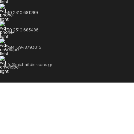
+30 2310 681289
+30 2310 683486
Viber: 6948793015
info@michailidis-sons.gr
ΧΡΗΣΙΜΟΙ ΣΥΝΔΕΣΜΟΙ
Προϊόντα
Επικοινωνία
Όροι Χρήσης
Πολιτική Απορρήτου
Υψηλής ποιότητας προϊόντα & υπηρεσίες