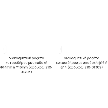
διακοσμητική ροζέτα
διακοσμητική ροζέτα
χυτοσιδήρου με υποδοχή
χυτοσιδήρου με υποδοχή φ16 ή
Φ14mm ή Φ16mm (κωδικός: 210-
φ14 (κωδικός: 210-01309)
01403)