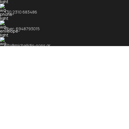
+30 2310 683486
Viber: 6948793015
info@michailidis-sons.gr
ΧΡΗΣΙΜΟΙ ΣΥΝΔΕΣΜΟΙ
Υψηλής ποιότητας προϊόντα & υπηρεσίες
Προσφέρουμε
• Υψηλή Ποιότητα Προϊόντων 100%
• Άμεση Εξυπηρέτηση 100%
• Ανταγωνιστικές Τιμές 100%
• Αξιοπιστία 100%