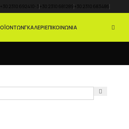
+30 2310 692410-3
+30 2310 681289
+30 2310 683486
ΡΟΪΟΝΤΩΝ
ΓΚΑΛΕΡΙ
ΕΠΙΚΟΙΝΩΝΙΑ