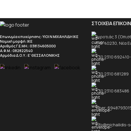
ΣΤΟΙΧΕΙΑ ΕΠΙΚΟΙ
Αγροτιάς 3 (Όπισθε
Επωνυμία επιχείρησης
: ΥΙΟΙ Ν ΜΙΧΑΗΛΙΔΗ ΙΚΕ
Νομική μορφή
: ΙΚΕ
Τ.Θ. 40230, Νέα 
Αριθμός Γ.Ε.ΜΗ.
: 038134605000
Α.Φ.Μ.
: 082822540
Αρμόδια Δ.Ο.Υ.
: Ε’ ΘΕΣΣΑΛΟΝΙΚΗΣ
+30 2310 692410
+30 2310 681289
+30 2310 683486
Viber: 694879301
info@michailidis-s