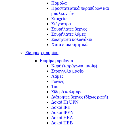
Πόμολα
Προστατευτικά παραθύρων και
μπαλκονιών
Στοιχεία
Στέγαστρα
Σφυρήλατες βέργες
Σφυρήλατες λάμες
Σωληνωτά κολωνάκια
Χυτά διακοσμητικά
Σίδηρος εμπορίου
Επιμήκη προϊόντα
Καρέ (τετράγωνα μασίφ)
Στρογγυλά μασίφ
Λάμες
Γωνίες
Ταυ
Σίδερά καλιμπρε
Διάτρητες βέργες (δίχως ραφή)
Δοκοί Πι UPN
Δοκοί ΙΡΕ
Δοκοί ΙΡΕΝ
Δοκοί ΗΕΑ
Δοκοί ΗΕΒ