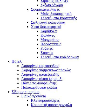
Στριφτές σωλήνες
Σχέδιο δένδρο
Σφυρήλατες λάμες
Μπίνι διακοσμητικό
Τελειώματα κουπαστής
Σωληνωτά κολωνάκια
Χυτά διακοσμητικά
Καράβολα
Κολώνες
Μαργαρίτες
Παραστάσεις
Ροζέτες
Στοιχεία
Τελειώματα κοιλόδοκων
Πάνελ
Λαμαρίνες κυματοειδείς
Λαμαρίνες σύμμεικτων πλακών
Λαμαρίνες τραπεζοειδής
Λαμαρίνες τύπου κεραμίδι
Πάνελ πολυουρεθάνης
Πολυκαρβονικά φύλλα
Σίδηρος εμπορίου
Ειδικά προϊόντα
Κλειδαροσωλήνες
Κουπαστή μισοστρογγυλή