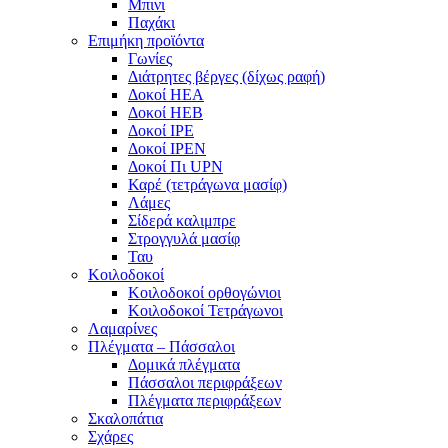
Μπινι
Παχάκι
Επιμήκη προϊόντα
Γωνίες
Διάτρητες βέργες (δίχως ραφή)
Δοκοί ΗΕΑ
Δοκοί ΗΕΒ
Δοκοί ΙΡΕ
Δοκοί ΙΡΕΝ
Δοκοί Πι UPN
Καρέ (τετράγωνα μασίφ)
Λάμες
Σίδερά καλιμπρε
Στρογγυλά μασίφ
Ταυ
Κοιλοδοκοί
Κοιλοδοκοί ορθογώνιοι
Κοιλοδοκοί Τετράγωνοι
Λαμαρίνες
Πλέγματα – Πάσσαλοι
Δομικά πλέγματα
Πάσσαλοι περιφράξεων
Πλέγματα περιφράξεων
Σκαλοπάτια
Σχάρες