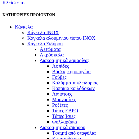
Κλείστε το
ΚΑΤΗΓΟΡΙΕΣ ΠΡΟΪΟΝΤΩΝ
Κάγκελα
Κάγκελα INOX
Κάγκελα αλουμινίου τύπου INOX
Κάγκελα Σιδήρου
Αετώματα
Ακρόσκαλα
Διακοσμητικά λαμαρίνας
Ασπίδες
Βάσεις κηροπηγίου
Γούβες
Καλύμματα κλειδαριάς
Καπάκια κοιλόδοκων
Λαπάτσες
Μαργαρίτες
Ροζέτες
Τάπες ΕΒΡΟ
Τάπες Ίσιες
Φυλλαράκια
Διακοσμητικά σιδήρου
Tσαμπί από σταφύλια
Κλιματόβεργα