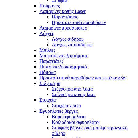
Στριφτά
Κούρμπες
Λαμαρίνες κοπής Laser
Παραστάσεις
Προστατευτικά παραθύρων
Λαμαρίνες πρεσαριστες
Λόγχες
Λόγχες σιδήρου
Λόγχες χυτοσιδήρου
Μπίλιες
Μπρούτζινα εξαρτήματα
Παραστάτες
Πιρτσίνια διακοσμητικά
Πόμολα
Προστατευτικά παραθύρων και μπαλκονιών
Στέγαστρα
Στέγαστρα από λάμα
Στέγαστρα κοπής laser
Στοιχεία
Στοιχεία χιαστί
Σφυρήλατες βέργες
Καρέ σφυρηλάτο
Κοιλόδοκοι σφυρηλάτοι
Στριφτές βέργες από μασίφ στρογγυλό
σίδερο