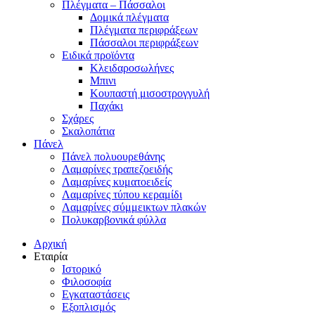
Πλέγματα – Πάσσαλοι
Δομικά πλέγματα
Πλέγματα περιφράξεων
Πάσσαλοι περιφράξεων
Ειδικά προϊόντα
Κλειδαροσωλήνες
Μπινι
Κουπαστή μισοστρογγυλή
Παχάκι
Σχάρες
Σκαλοπάτια
Πάνελ
Πάνελ πολυουρεθάνης
Λαμαρίνες τραπεζοειδής
Λαμαρίνες κυματοειδείς
Λαμαρίνες τύπου κεραμίδι
Λαμαρίνες σύμμεικτων πλακών
Πολυκαρβονικά φύλλα
Αρχική
Εταιρία
Ιστορικό
Φιλοσοφία
Εγκαταστάσεις
Εξοπλισμός