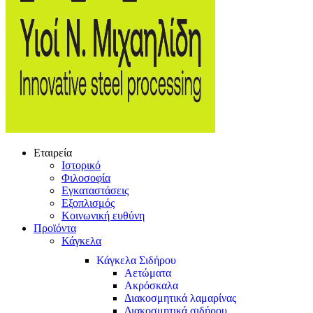
Εταιρεία
Ιστορικό
Φιλοσοφία
Εγκαταστάσεις
Εξοπλισμός
Κοινωνική ευθύνη
Προϊόντα
Κάγκελα
Κάγκελα Σιδήρου
Αετώματα
Ακρόσκαλα
Διακοσμητικά λαμαρίνας
Διακοσμητικά σιδήρου