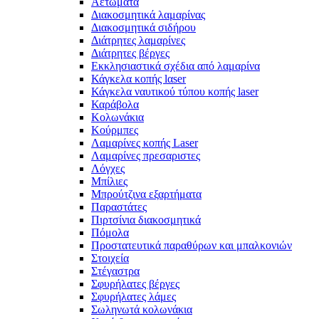
Αετώματα
Διακοσμητικά λαμαρίνας
Διακοσμητικά σιδήρου
Διάτρητες λαμαρίνες
Διάτρητες βέργες
Εκκλησιαστικά σχέδια από λαμαρίνα
Κάγκελα κοπής lαser
Κάγκελα ναυτικού τύπου κοπής laser
Καράβολα
Κολωνάκια
Κούρμπες
Λαμαρίνες κοπής Laser
Λαμαρίνες πρεσαριστες
Λόγχες
Μπίλιες
Μπρούτζινα εξαρτήματα
Παραστάτες
Πιρτσίνια διακοσμητικά
Πόμολα
Προστατευτικά παραθύρων και μπαλκονιών
Στοιχεία
Στέγαστρα
Σφυρήλατες βέργες
Σφυρήλατες λάμες
Σωληνωτά κολωνάκια