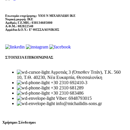
Επωνυμία επιχείρησης
: ΥΙΟΙ Ν ΜΙΧΑΗΛΙΔΗ ΙΚΕ
Νομική μορφή
: ΙΚΕ
Αριθμός Γ.Ε.ΜΗ.
: 038134605000
Α.Φ.Μ.
: 082822540
Αρμόδια Δ.Ο.Υ.
: Ε’ ΘΕΣΣΑΛΟΝΙΚΗΣ
ΣΤΟΙΧΕΙΑ ΕΠΙΚΟΙΝΩΝΙΑΣ
Αγροτιάς 3 (Όπισθεν Τιτάν), Τ.Κ. 560
10, Τ.Θ. 40230, Νέα Ευκαρπία, Θεσσαλονίκη
+30 2310 692410-3
+30 2310 681289
+30 2310 683486
Viber: 6948793015
info@michailidis-sons.gr
Χρήσιμοι Σύνδεσμοι