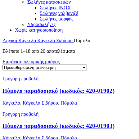
Σωλήνες κατασκευών
Σωλήνες INOX
Σωλήνες γαλβανιζέ
Σωλήνες μορφής
Υδροσωλήνες
Χωρίς κατηγοριοποίηση
Αρχική
Κάγκελα
Κάγκελα Σιδήρου
Πόμολα
Βλέπετε 1–18 από 20 αποτελέσματα
Εμφάνιση πλευρικής μπάρας
Γρήγορη προβολή
Πόμολο παραδοσιακό (κωδικός: 420-01902)
Κάγκελα
,
Κάγκελα Σιδήρου
,
Πόμολα
Γρήγορη προβολή
Πόμολο παραδοσιακό (κωδικός: 420-01903)
Κάγκελα
,
Κάγκελα Σιδήρου
,
Πόμολα