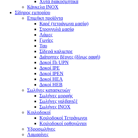
Χυτά διακοσμητικά
Κάγκελα INOX
Σίδηρος εμπορίου
Επιμήκη προϊόντα
Καρέ (τετράγωνα μασίφ)
Στρογγυλά μασίφ
Λάμες
Γωνίες
Ταυ
Σίδερά καλιμπρε
Διάτρητες βέργες (δίχως ραφή)
Δοκοί Πι UPN
Δοκοί ΙΡΕ
Δοκοί ΙΡΕΝ
Δοκοί ΗΕΑ
Δοκοί ΗΕΒ
Σωλήνες κατασκευών
Σωλήνες μορφής
Σωλήνες γαλβανιζέ
Σωλήνες INOX
Κοιλοδοκοί
Κοιλοδοκοί Τετράγωνοι
Κοιλοδοκοί ορθογώνιοι
Υδροσωλήνες
Λαμαρίνες