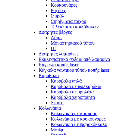
Κουκουνάρες
Ροζέτες
Σπιράλ
Στηρίγματα τοίχου
Τελειώματα κοιλόδοκων
Διάτρητες βέργες
Λάμες
Μοναστηριακού τύπου
ΠΙ
Διάτρητες λαμαρίνες
Εκκλησιαστικά σχέδια από λαμαρίνα
Κάγκελα κοπής lαser
Κάγκελα ναυτικού τύπου κοπής laser
Καράβολα
Καράβολα απλά
Καράβολα με φυλλαράκια
Καράβολα σφυρηλάτα
Καράβολα χειροποίητα
Χιαστί
Κολωνάκια
Κολωνάκια με κόμπους
Κολωνάκια με κουκουνάρες
Κολωνάκια με ψαροκόκκαλο
Μοτίφ