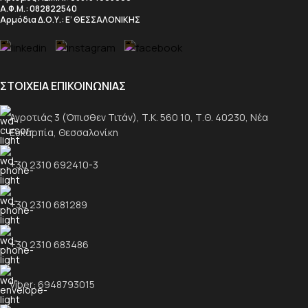
Α.Φ.Μ.
: 082822540
Αρμόδια Δ.Ο.Υ.
: Ε’ ΘΕΣΣΑΛΟΝΙΚΗΣ
ΣΤΟΙΧΕΙΑ ΕΠΙΚΟΙΝΩΝΙΑΣ
Αγροτιάς 3 (Όπισθεν Τιτάν), Τ.Κ. 560 10, Τ.Θ. 40230, Νέα
Ευκαρπία, Θεσσαλονίκη
+30 2310 692410-3
+30 2310 681289
+30 2310 683486
Viber: 6948793015