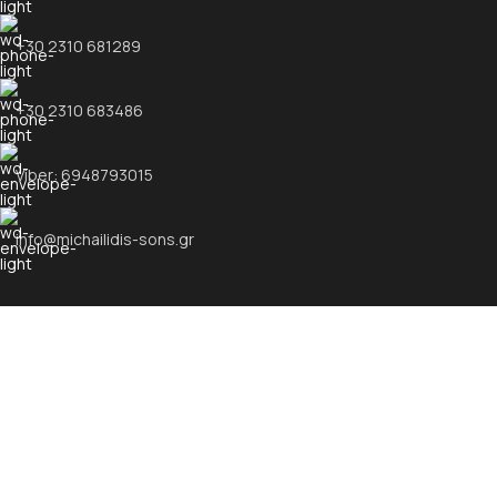
+30 2310 681289
+30 2310 683486
Viber: 6948793015
info@michailidis-sons.gr
ΧΡΉΣΙΜΟΙ ΣΎΝΔΕΣΜΟΙ
Προϊόντα
Επικοινωνία
Όροι Χρήσης
Πολιτική Απορρήτου
Υψηλής ποιότητας προϊόντα & υπηρεσίες