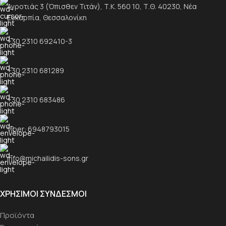
Αγροτιάς 3 (Όπισθεν Τιτάν), Τ.Κ. 560 10, Τ.Θ. 40230, Νέα
Ευκαρπία, Θεσσαλονίκη
+30 2310 692410-3
+30 2310 681289
+30 2310 683486
Viber: 6948793015
info@michailidis-sons.gr
ΧΡΉΣΙΜΟΙ ΣΎΝΔΕΣΜΟΙ
Προϊόντα