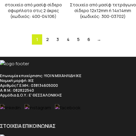
στοιχείο από μασίφ σίδερο
Στοιχείο από μασίφ τετράγωνο
σφυρήλατο στις 2 άκρες
σίδερο 12x12mm ή 14x14mm
(κωδικός: 400-04106)
(κωδικός: 300-03702)
1
2
3
4
5
6
→
Επωνυμία επιχείρησης
: ΥΙΟΙ Ν ΜΙΧΑΗΛΙΔΗ ΙΚΕ
Νομική μορφή
: ΙΚΕ
Αριθμός Γ.Ε.ΜΗ.
: 038134605000
Α.Φ.Μ.
: 082822540
Αρμόδια Δ.Ο.Υ.
: Ε’ ΘΕΣΣΑΛΟΝΙΚΗΣ
ΣΤΟΙΧΕΙΑ ΕΠΙΚΟΙΝΩΝΙΑΣ