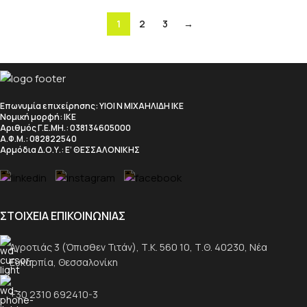
1
2
3
→
Επωνυμία επιχείρησης
: ΥΙΟΙ Ν ΜΙΧΑΗΛΙΔΗ ΙΚΕ
Νομική μορφή
: ΙΚΕ
Αριθμός Γ.Ε.ΜΗ.
: 038134605000
Α.Φ.Μ.
: 082822540
Αρμόδια Δ.Ο.Υ.
: Ε’ ΘΕΣΣΑΛΟΝΙΚΗΣ
ΣΤΟΙΧΕΙΑ ΕΠΙΚΟΙΝΩΝΙΑΣ
Αγροτιάς 3 (Όπισθεν Τιτάν), Τ.Κ. 560 10, Τ.Θ. 40230, Νέα
Ευκαρπία, Θεσσαλονίκη
+30 2310 692410-3