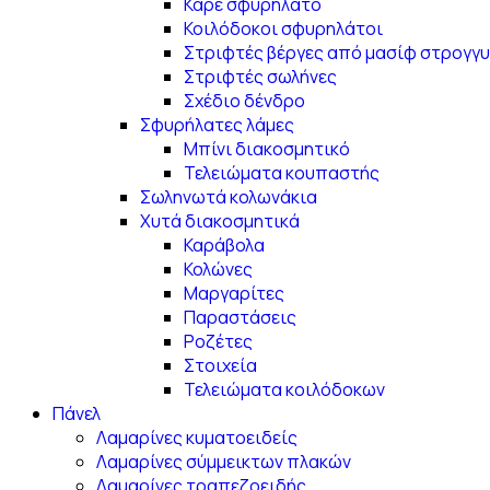
Καρέ σφυρηλάτο
Κοιλόδοκοι σφυρηλάτοι
Στριφτές βέργες από μασίφ στρογγυ
Στριφτές σωλήνες
Σχέδιο δένδρο
Σφυρήλατες λάμες
Μπίνι διακοσμητικό
Τελειώματα κουπαστής
Σωληνωτά κολωνάκια
Χυτά διακοσμητικά
Καράβολα
Κολώνες
Μαργαρίτες
Παραστάσεις
Ροζέτες
Στοιχεία
Τελειώματα κοιλόδοκων
Πάνελ
Λαμαρίνες κυματοειδείς
Λαμαρίνες σύμμεικτων πλακών
Λαμαρίνες τραπεζοειδής