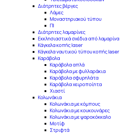
Διάτρητες βέργες
Λάμες
Μοναστηριακού τύπου
ΠΙ
Διάτρητες λαμαρίνες
Εκκλησιαστικά σχέδια από λαμαρίνα
Κάγκελα κοπής lαser
Κάγκελα ναυτικού τύπου κοπής laser
Καράβολα
Καράβολα απλά
Καράβολα με φυλλαράκια
Καράβολα σφυρηλάτα
Καράβολα χειροποίητα
Χιαστί
Κολωνάκια
Κολωνάκια με κόμπους
Κολωνάκια με κουκουνάρες
Κολωνάκια με ψαροκόκκαλο
Μοτίφ
Στριφτά