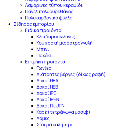
Λαμαρίνες τύπου κεραμίδι
Πάνελ πολυουρεθάνης
Πολυκαρβονικά φύλλα
Σίδηρος εμπορίου
Ειδικά προϊόντα
Κλειδαροσωλήνες
Κουπαστή μισοστρογγυλή
Μπινι
Παχάκι
Επιμήκη προϊόντα
Γωνίες
Διάτρητες βέργες (δίχως ραφή)
Δοκοί ΗΕΑ
Δοκοί ΗΕΒ
Δοκοί ΙΡΕ
Δοκοί ΙΡΕΝ
Δοκοί Πι UPN
Καρέ (τετράγωνα μασίφ)
Λάμες
Σίδερά καλιμπρε