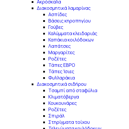
Ακρόσκαλα
Διακοσμητικά λαμαρίνας
Ασπίδες
Βάσεις κηροπηγίου
Γούβες
Καλύμματα κλειδαριάς
Καπάκια κοιλόδοκων
Λαπάτσες
Μαργαρίτες
Ροζέτες
Τάπες ΕΒΡΟ
Τάπες Ίσιες
Φυλλαράκια
Διακοσμητικά σιδήρου
Tσαμπί από σταφύλια
Κλιματόβεργα
Κουκουνάρες
Ροζέτες
Σπιράλ
Στηρίγματα τοίχου
Τελειώματα κοιλόδοκων