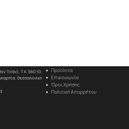
λαμαρίνας μεγάλου πάχους με ακρίβεια και καθαρές
ακμές.
Άμεσες Μεταφο
ΧΡΗΣΙΜΟΙ ΣΥΝΔΕΣΜΟΙ
ΝΩΝΙΑΣ
Προϊόντα
ν Τιτάν), Τ.Κ. 560 10,
Επικοινωνία
Ευκαρπία, Θεσσαλονίκη
Όροι Χρήσης
-3
Πολιτική Απορρήτου