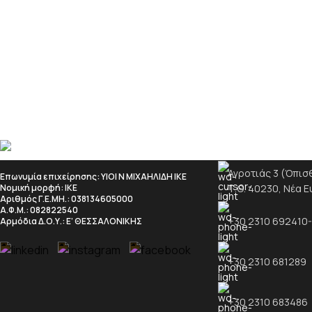
σχήματα και κώνους, κατάλληλα για ποικιλία
κατασκευών.
ΣΤΟΙΧΕΙΑ ΕΠΙΚΟΙ
Αγροτιάς 3 (Όπισθε
Επωνυμία επιχείρησης
: ΥΙΟΙ Ν ΜΙΧΑΗΛΙΔΗ ΙΚΕ
Τ.Θ. 40230, Νέα 
Νομική μορφή
: ΙΚΕ
Αριθμός Γ.Ε.ΜΗ.
: 038134605000
Α.Φ.Μ.
: 082822540
+30 2310 692410
Αρμόδια Δ.Ο.Υ.
: Ε’ ΘΕΣΣΑΛΟΝΙΚΗΣ
+30 2310 681289
+30 2310 683486