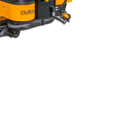
αδόρο μας επιτυγχάνουμε καμπύλες και
ρφές σε μεταλλικούς σωλήνες και προφίλ.
ς Μεταφοράς & Άμεσης
ης