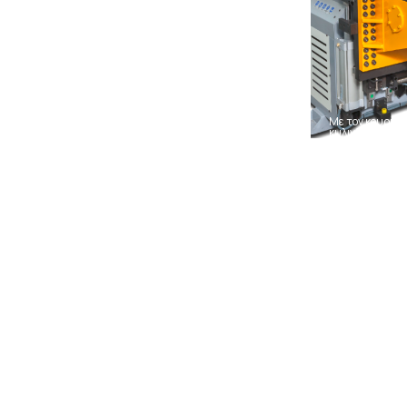
Διαθέτουμε 3 ραουλιέρες για την εύκολη επεξεργασία
μεγάλων υλικών, όπως λάμες, σωλήνες, κοίλοδοκούς και
προφίλ IPE-HEA-UPN-IPN. Οι ραουλιέρες
χρησιμοποιούνται για την ακριβή και ασφαλή
διαμόρφωση των υλικών αυτών, δίνοντάς τους τις
Με τον κουρμπ
επιθυμητές μορφές και διαστάσεις.
κυλινδρικές μο
Υδραυλικά Ψαλίδια
Υπηρεσίε
Παράδοσ
Τα 2 υδραυλικά μας ψαλίδια επιτρέπουν την κοπή