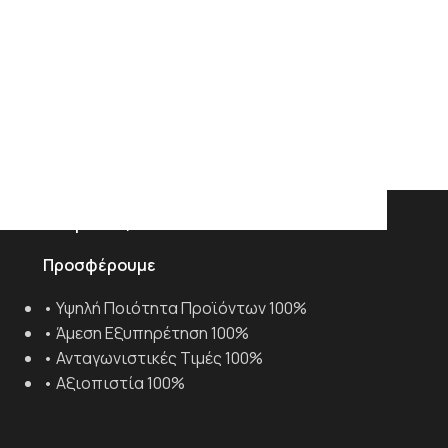
ρές με Ιδιόκτητα Οχήματα.
Υψηλής ποιότητας προϊόντα &
υπηρεσίες
Προσφέρουμε
• Υψηλή Ποιότητα Προϊόντων 100%
• Άμεση Εξυπηρέτηση 100%
• Ανταγωνιστικές Τιμές 100%
• Αξιοπιστία 100%