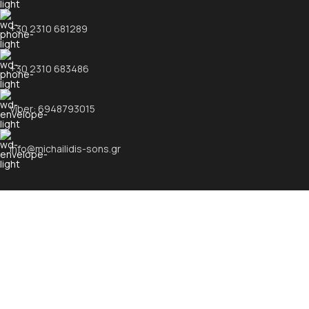
+30 2310 681289
+30 2310 683486
Viber: 6948793015
info@michailidis-sons.gr
ΧΡΗΣΙΜΟΙ ΣΥΝΔΕΣΜΟΙ
Προϊόντα
Επικοινωνία
Όροι Χρήσης
Πολιτική Απορρήτου
Υψηλής ποιότητας προϊόντα & υπηρεσίες