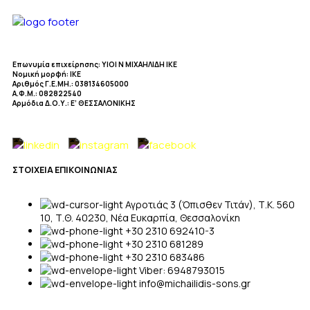
Επωνυμία επιχείρησης
: ΥΙΟΙ Ν ΜΙΧΑΗΛΙΔΗ ΙΚΕ
Νομική μορφή
: ΙΚΕ
Αριθμός Γ.Ε.ΜΗ.
: 038134605000
Α.Φ.Μ.
: 082822540
Αρμόδια Δ.Ο.Υ.
: Ε’ ΘΕΣΣΑΛΟΝΙΚΗΣ
ΣΤΟΙΧΕΙΑ ΕΠΙΚΟΙΝΩΝΙΑΣ
Αγροτιάς 3 (Όπισθεν Τιτάν), Τ.Κ. 560
10, Τ.Θ. 40230, Νέα Ευκαρπία, Θεσσαλονίκη
+30 2310 692410-3
+30 2310 681289
+30 2310 683486
Viber: 6948793015
info@michailidis-sons.gr