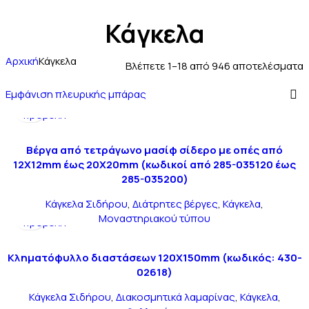
Κάγκελα
Αρχική
Κάγκελα
Βλέπετε 1–18 από 946 αποτελέσματα
Εμφάνιση πλευρικής μπάρας
Γρήγορη
προβολή
Bέργα από τετράγωνο μασίφ σίδερο με οπές από
12Χ12mm έως 20Χ20mm (κωδικοί από 285-035120 έως
285-035200)
Κάγκελα Σιδήρου
,
Διάτρητες βέργες
,
Κάγκελα
,
Γρήγορη
Μοναστηριακού τύπου
προβολή
Kληματόφυλλο διαστάσεων 120Χ150mm (κωδικός: 430-
02618)
Κάγκελα Σιδήρου
,
Διακοσμητικά λαμαρίνας
,
Κάγκελα
,
Γρήγορη