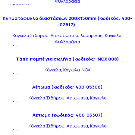
Φυλλαράκια
προβολή
Kληματόφυλλο διαστάσεων 200Χ150mm (κωδικός: 430-
02617)
Κάγκελα Σιδήρου
,
Διακοσμητικά λαμαρίνας
,
Κάγκελα
,
Γρήγορη
Φυλλαράκια
προβολή
Tάπα πομπέ για σωλήνα (κωδικός: INOX 008)
Γρήγορη
Κάγκελα
,
Κάγκελα INOX
προβολή
Αέτωμα (κωδικός: 400-05306)
Γρήγορη
Κάγκελα Σιδήρου
,
Αετώματα
,
Κάγκελα
προβολή
Αέτωμα (κωδικός: 400-05307)
Γρήγορη
Κάγκελα Σιδήρου
,
Αετώματα
,
Κάγκελα
προβολή