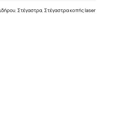
Σιδήρου
,
Στέγαστρα
,
Στέγαστρα κοπής laser