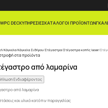
Α
WPC DECK
ΥΠΗΡΕΣΙΕΣ
ΚΑΤΑΛΟΓΟΙ ΠΡΟΪΟΝΤΩΝ
ΓΚΑΛ
κή
Κάγκελα
Κάγκελα Σιδήρου
Στέγαστρα
Στέγαστρα κοπής laser
Στέγ
στροφή στα προϊόντα
τέγαστρο από λαμαρίνα
δήλωση Ενδιαφέροντος
γαστρο από λαμαρίνα
στάσεις και υλικό κατόπιν παραγγελίας