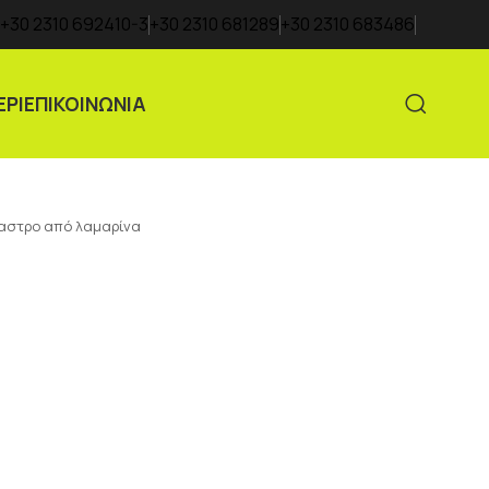
+30 2310 692410-3
+30 2310 681289
+30 2310 683486
ΕΡΙ
ΕΠΙΚΟΙΝΩΝΙΑ
αστρο από λαμαρίνα