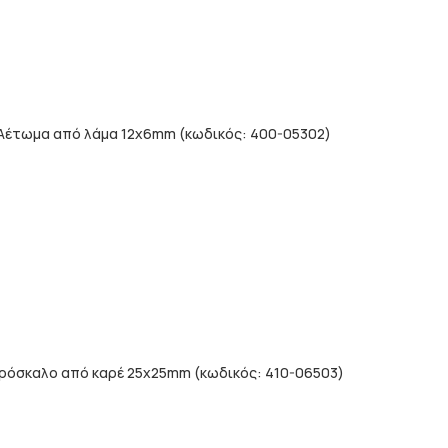
Καράβολα
Κολωνάκια
α
Κούρμπες
ικά λαμαρίνας
Λαμαρίνες κοπής La
ικά σιδήρου
Αέτωμα από λάμα 12x6mm (κωδικός: 400-05302)
Λαμαρίνες πρεσαρισ
 βέργες
Λόγχες
τικά σχέδια από λαμαρίνα
Μπίλιες
πής lαser
Μπρούτζινα εξαρτή
υτικού τύπου κοπής laser
Παραστάσεις
ΚΑΓΚΕΛΑ ΑΛΟΥΜΙΝΙ
INOX
ρόσκαλο από καρέ 25x25mm (κωδικός: 410-06503)