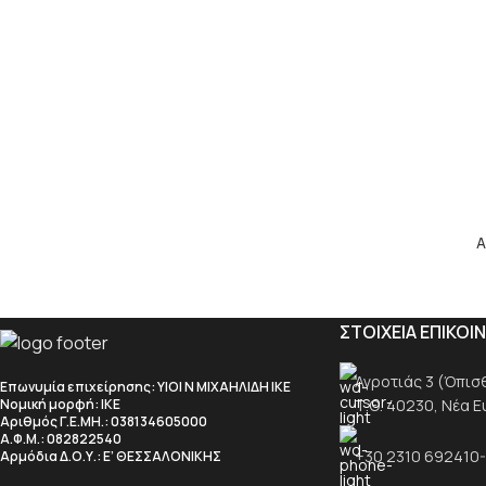
Α
ΣΤΟΙΧΕΙΑ ΕΠΙΚΟΙ
Αγροτιάς 3 (Όπισθε
Επωνυμία επιχείρησης
: ΥΙΟΙ Ν ΜΙΧΑΗΛΙΔΗ ΙΚΕ
Τ.Θ. 40230, Νέα 
Νομική μορφή
: ΙΚΕ
Αριθμός Γ.Ε.ΜΗ.
: 038134605000
Α.Φ.Μ.
: 082822540
+30 2310 692410
Αρμόδια Δ.Ο.Υ.
: Ε’ ΘΕΣΣΑΛΟΝΙΚΗΣ