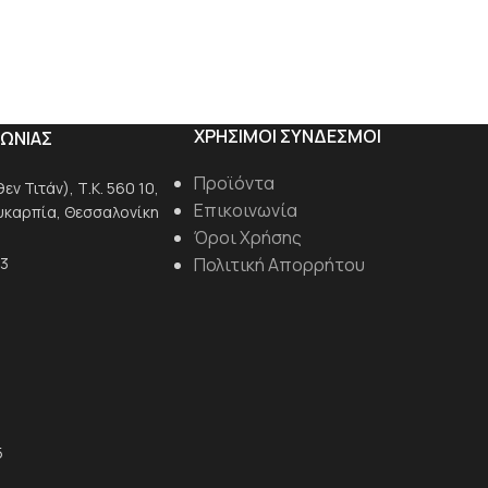
Καράβολα
Κολωνάκια
α
Κούρμπες
ικά λαμαρίνας
Λαμαρίνες κοπής La
ΧΡΗΣΙΜΟΙ ΣΥΝΔΕΣΜΟΙ
ΝΩΝΙΑΣ
ικά σιδήρου
Λαμαρίνες πρεσαρισ
 βέργες
Προϊόντα
ν Τιτάν), Τ.Κ. 560 10,
Λόγχες
Επικοινωνία
Ευκαρπία, Θεσσαλονίκη
τικά σχέδια από λαμαρίνα
Όροι Χρήσης
Μπίλιες
πής lαser
-3
Πολιτική Απορρήτου
Μπρούτζινα εξαρτή
υτικού τύπου κοπής laser
Παραστάσεις
ΚΑΓΚΕΛΑ ΑΛΟΥΜΙΝΙ
INOX
5