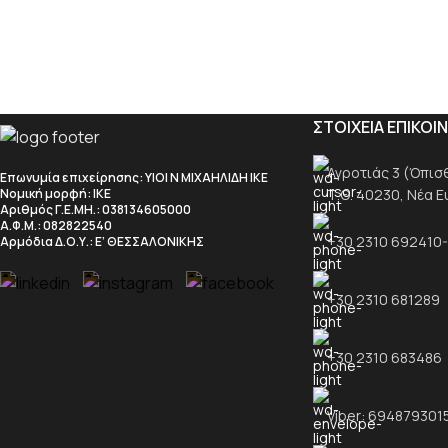
Αετώματα
Ακρόσκαλ
Διακοσμητ
ΣΤΟΙΧΕΙΑ ΕΠΙΚΟΙ
Διακοσμητ
Διάτρητες
Αγροτιάς 3 (Όπισθε
Επωνυμία επιχείρησης
: ΥΙΟΙ Ν ΜΙΧΑΗΛΙΔΗ ΙΚΕ
Τ.Θ. 40230, Νέα 
Νομική μορφή
: ΙΚΕ
Εκκλησιασ
Αριθμός Γ.Ε.ΜΗ.
: 038134605000
Α.Φ.Μ.
: 082822540
Κάγκελα κο
+30 2310 692410
Αρμόδια Δ.Ο.Υ.
: Ε’ ΘΕΣΣΑΛΟΝΙΚΗΣ
Κάγκελα να
+30 2310 681289
ΚΑΓΚΕΛΑ 
+30 2310 683486
Viber: 694879301