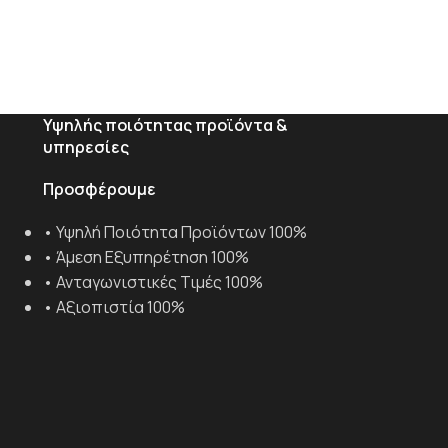
Πιρτσίνια διακοσμητικά
Πόμολα
Προστατευτικά παραθύρων κα
ser
Στοιχεία
Υψηλής ποιότητας προϊόντα &
υπηρεσίες
τες
Στέγαστρα
Προσφέρουμε
Σφυρήλατες βέργες
Σφυρήλατες λάμες
• Υψηλή Ποιότητα Προϊόντων 100%
• Άμεση Εξυπηρέτηση 100%
ματα
Σωληνωτά κολωνάκια
• Ανταγωνιστικές Τιμές 100%
Χυτά διακοσμητικά
• Αξιοπιστία 100%
ΟΥ ΤΥΠΟΥ INOX