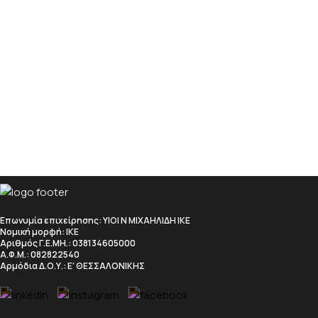
Επωνυμία επιχείρησης
: ΥΙΟΙ Ν ΜΙΧΑΗΛΙΔΗ ΙΚΕ
Νομική μορφή
: ΙΚΕ
Αριθμός Γ.Ε.ΜΗ.
: 038134605000
Α.Φ.Μ.
: 082822540
Αρμόδια Δ.Ο.Υ.
: Ε’ ΘΕΣΣΑΛΟΝΙΚΗΣ