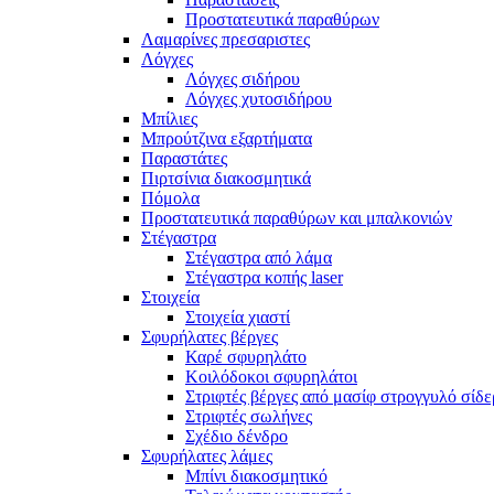
Προστατευτικά παραθύρων
Λαμαρίνες πρεσαριστες
Λόγχες
Λόγχες σιδήρου
Λόγχες χυτοσιδήρου
Μπίλιες
Μπρούτζινα εξαρτήματα
Παραστάτες
Πιρτσίνια διακοσμητικά
Πόμολα
Προστατευτικά παραθύρων και μπαλκονιών
Στέγαστρα
Στέγαστρα από λάμα
Στέγαστρα κοπής laser
Στοιχεία
Στοιχεία χιαστί
Σφυρήλατες βέργες
Καρέ σφυρηλάτο
Κοιλόδοκοι σφυρηλάτοι
Στριφτές βέργες από μασίφ στρογγυλό σίδε
Στριφτές σωλήνες
Σχέδιο δένδρο
Σφυρήλατες λάμες
Μπίνι διακοσμητικό