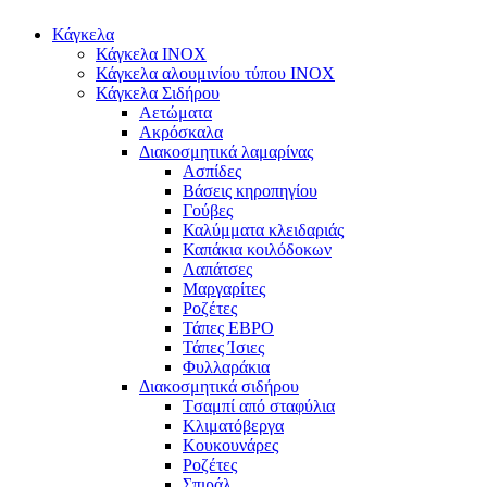
Κάγκελα
Κάγκελα INOX
Κάγκελα αλουμινίου τύπου INOX
Κάγκελα Σιδήρου
Αετώματα
Ακρόσκαλα
Διακοσμητικά λαμαρίνας
Ασπίδες
Βάσεις κηροπηγίου
Γούβες
Καλύμματα κλειδαριάς
Καπάκια κοιλόδοκων
Λαπάτσες
Μαργαρίτες
Ροζέτες
Τάπες ΕΒΡΟ
Τάπες Ίσιες
Φυλλαράκια
Διακοσμητικά σιδήρου
Tσαμπί από σταφύλια
Κλιματόβεργα
Κουκουνάρες
Ροζέτες
Σπιράλ