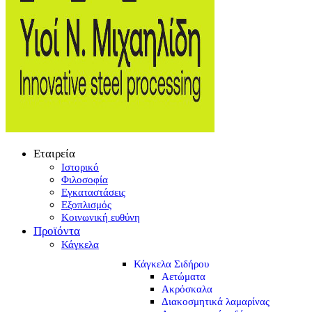
Εταιρεία
Ιστορικό
Φιλοσοφία
Εγκαταστάσεις
Εξοπλισμός
Κοινωνική ευθύνη
Προϊόντα
Κάγκελα
Κάγκελα Σιδήρου
Αετώματα
Ακρόσκαλα
Διακοσμητικά λαμαρίνας