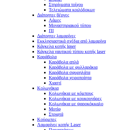
Στηρίγματα τοίχου
Τελειώματα κοιλόδοκων
Διάτρητες βέργες
Λάμες
Μοναστηριακού τύπου
ΠΙ
Διάτρητες λαμαρίνες
Εκκλησιαστικά σχέδια από λαμαρίνα
Κάγκελα κοπής lαser
Κάγκελα ναυτικού τύπου κοπής laser
Καράβολα
Καράβολα απλά
Καράβολα με φυλλαράκια
Καράβολα σφυρηλάτα
Καράβολα χειροποίητα
Χιαστί
Κολωνάκια
Κολωνάκια με κόμπους
Κολωνάκια με κουκουνάρες
Κολωνάκια με ψαροκόκκαλο
Μοτίφ
Στριφτά
Κούρμπες
Λαμαρίνες κοπής Laser
Παραστάσεις