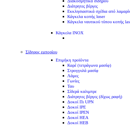
Διακοσμητικά σιδήρου
Διάτρητες βέργες
Εκκλησιαστικά σχέδια από λαμαρί
Κάγκελα κοπής lαser
Κάγκελα ναυτικού τύπου κοπής las
Κάγκελα INOX
Σίδηρος εμπορίου
Επιμήκη προϊόντα
Καρέ (τετράγωνα μασίφ)
Στρογγυλά μασίφ
Λάμες
Γωνίες
Ταυ
Σίδερά καλιμπρε
Διάτρητες βέργες (δίχως ραφή)
Δοκοί Πι UPN
Δοκοί ΙΡΕ
Δοκοί ΙΡΕΝ
Δοκοί ΗΕΑ
Δοκοί ΗΕΒ